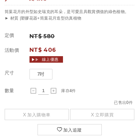
筒葉花月的外型如史瑞克的耳朵，是可愛且具觀賞價值的綠色植物。
► 材質 |塑膠花器+筒葉花月造型仿真植物
定價
NT$
580
NT$
406
活動價
線上優惠
尺寸
7吋
數量
庫存
4
件
已售出
0
件
加入購物車
立即購買
加入追蹤