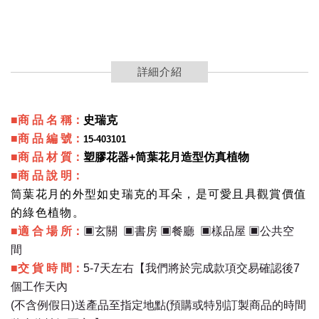
詳細介紹
■商 品 名
稱
：
史瑞克
■商 品 編 號
：
15-403101
■商 品 材 質
：
塑膠花器+筒葉花月造型仿真植物
■商 品 說 明
：
筒葉花月的外型如史瑞克的耳朵，是可愛且具觀賞價值
的綠色植物。
■適 合 場 所
：
▣玄關
▣書房
▣餐廳
▣樣品屋
▣公共空
間
■交 貨 時 間
：
5-7天左右【我們將於完成款項交易確認後7
個工作天內
(不含例假日)送產品至指定地點(預購或特別訂製商品的時間