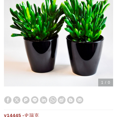
1
/
0
y14445 -史瑞克