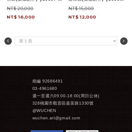
作系列-國畫
畫作系列-國畫
NT$ 20,000
NT$ 15,000
NT$ 16,000
NT$ 12,000
統編 92686491
03-4961680
週一至週六09:00-18:00(周日公休)
328桃園市觀音區嘉富路1330號
@WUCHEN
wuchen.art@gmail.com