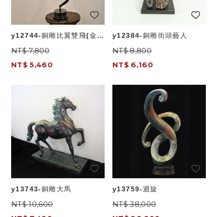
y12744-銅雕比翼雙飛(金屬
y12384-銅雕街頭藝人
工藝)
NT$ 7,800
NT$ 8,800
NT$ 5,460
NT$ 6,160
y13743-銅雕大馬
y13759-迴旋
NT$ 10,600
NT$ 38,000