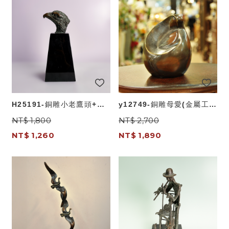
H25191-銅雕小老鷹頭+高
y12749-銅雕母愛(金屬工
豎石(金屬工藝)
藝)
NT$ 1,800
NT$ 2,700
NT$ 1,260
NT$ 1,890